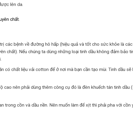
được lên da.
guyên chất.
 các bệnh về đường hô hấp (hiệu quả và tốt cho sức khỏe là các l
yên chất). Nếu chúng ta dùng những loại tinh dầu không đảm bảo tin
.
n có chất liệu vải cotton để ở nơi mà bạn cần tạo mùi. Tinh dầu sẽ
t độ cao nên phải dùng thêm công cụ đó là đèn khuếch tán tinh dầu 
an trong cồn và dầu nền. Nên muốn làm để xịt thì phải pha với cồn 