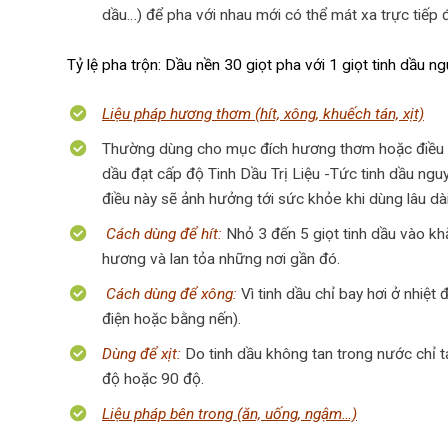
dầu…) để pha với nhau mới có thể mát xa trực tiếp 
Tỷ lệ pha trộn: Dầu nền 30 giọt pha với 1 giọt tinh dầu n
Liệu pháp hương thơm (hít, xông, khuếch tán, xịt)
Thường dùng cho mục đích hương thơm hoặc điều trị
dầu đạt cấp độ Tinh Dầu Trị Liệu -Tức tinh dầu ngu
điều này sẽ ảnh hưởng tới sức khỏe khi dùng lâu dài
Cách dùng để hít:
Nhỏ 3 đến 5 giọt tinh dầu vào khă
hương và lan tỏa những nơi gần đó.
Cách dùng để xông:
Vì tinh dầu chỉ bay hơi ở nhiệ
điện hoặc bằng nến).
Dùng để xịt:
Do tinh dầu không tan trong nước chỉ t
độ hoặc 90 độ.
Liệu pháp bên trong (ăn, uống, ngậm…)