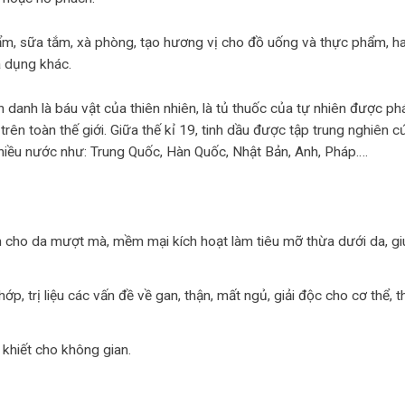
m, sữa tắm, xà phòng, tạo hương vị cho đồ uống và thực phẩm, h
a dụng khác.
 danh là báu vật của thiên nhiên, là tủ thuốc của tự nhiên được phá
rên toàn thế giới. Giữa thế kỉ 19, tinh dầu được tập trung nghiên c
nhiều nước như: Trung Quốc, Hàn Quốc, Nhật Bản, Anh, Pháp….
làm cho da mượt mà, mềm mại kích hoạt làm tiêu mỡ thừa dưới da, g
p, trị liệu các vấn đề về gan, thận, mất ngủ, giải độc cho cơ thể, t
 khiết cho không gian.