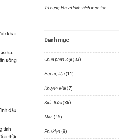
Trị dụng tóc và kích thích mọc tóc
ược khai
Danh mục
ạc hà,
Chưa phân loại
(33)
 ăn uống
Hương liệu
(11)
Khuyến Mãi
(7)
Kiến thức
(36)
Tinh dầu
Mẹo
(36)
g tinh
Phụ kiện
(8)
Dầu thầu