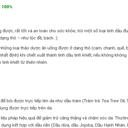
t 100%
ược, rất tốt và an toàn cho sức khỏe, trừ một số loại tinh dầu đ
dạng thô – như lộc đề, bách…).
ừ những loại thảo dược ăn uống được ở dạng thô (cam, chanh, quế, b
nhất định) khi chiết xuất thành tinh dầu tinh khiết, nếu không không
tinh khiết từ thiên nhiên.
 để bôi được trực tiếp lên da như dầu tràm (Tràm trà: Tea Tree Oil; 
dụng được trực tiếp trên da.
1 liệu pháp hiệu quả để giảm trừ căng thằng và chăm sóc da. Thườn
ử dụng kết hợp với dầu nền (Dầu dừa, dầu Jojoba, Dầu Hạnh Nhân, 