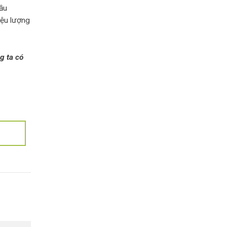
dầu
iệu lượng
g ta có