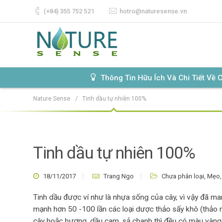
(+84) 355 752 521‬
hotro@naturesense.vn
Thông Tin Hữu Ích Và Chi Tiết Về
Nature Sense
/
Tinh dầu tự nhiên 100%
Tinh dầu tự nhiên 100%
18/11/2017
Trang Ngo
Chưa phân loại
,
Mẹo
Tinh dầu được ví như là nhựa sống của cây, vì vậy đã ma
mạnh hơn 50 -100 lần các loại dược thảo sấy khô (thảo mộ
cây hoắc hương, dầu cam, sả chanh thì đều có màu vàng