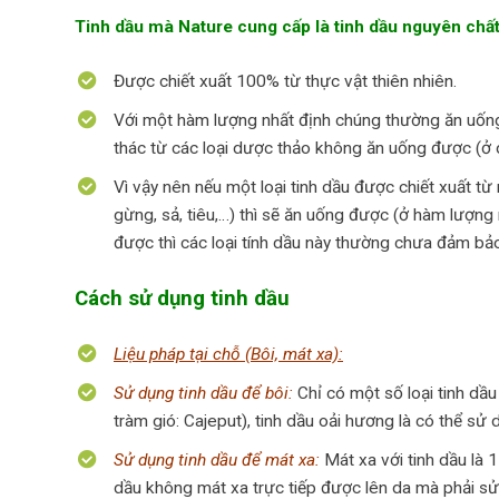
Tinh dầu mà Nature cung cấp là tinh dầu nguyên chấ
Được chiết xuất 100% từ thực vật thiên nhiên.
Với một hàm lượng nhất định chúng thường ăn uống đ
thác từ các loại dược thảo không ăn uống được (ở 
Vì vậy nên nếu một loại tinh dầu được chiết xuất t
gừng, sả, tiêu,…) thì sẽ ăn uống được (ở hàm lượng 
được thì các loại tính dầu này thường chưa đảm bảo 
Cách sử dụng tinh dầu
Liệu pháp tại chỗ (Bôi, mát xa):
Sử dụng tinh dầu để bôi:
Chỉ có một số loại tinh dầu
tràm gió: Cajeput), tinh dầu oải hương là có thể sử 
Sử dụng tinh dầu để mát xa:
Mát xa với tinh dầu là 
dầu không mát xa trực tiếp được lên da mà phải s