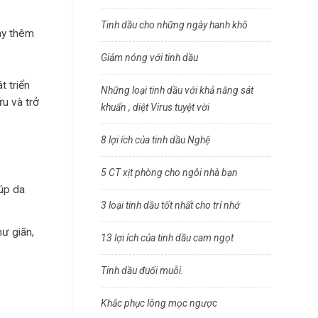
Tinh dầu cho những ngày hanh khô
ay thêm
Giảm nóng với tinh dầu
t triển
Những loại tinh dầu với khả năng sát
ứu và trở
khuẩn , diệt Virus tuyệt vời
8 lợi ích của tinh dầu Nghệ
5 CT xịt phòng cho ngôi nhà bạn
iúp da
3 loại tinh dầu tốt nhất cho trí nhớ
hư giãn,
13 lợi ích của tinh dầu cam ngọt
Tinh dầu đuổi muỗi.
Khắc phục lông mọc ngược