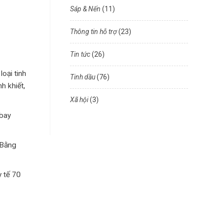
Sáp & Nến
(11)
Thông tin hỗ trợ
(23)
Tin tức
(26)
oại tinh
Tinh dầu
(76)
h khiết,
Xã hội
(3)
 bay
(Bằng
y tế 70