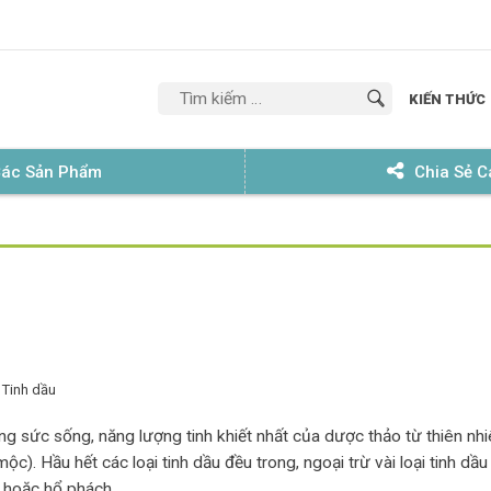
'
KIẾN THỨC
Tìm
kiếm
 Các Sản Phẩm
Chia Sẻ 
cho:
,
Tinh dầu
ng sức sống, năng lượng tinh khiết nhất của dược thảo từ thiên nhi
c). Hầu hết các loại tinh dầu đều trong, ngoại trừ vài loại tinh dầ
 hoặc hổ phách.