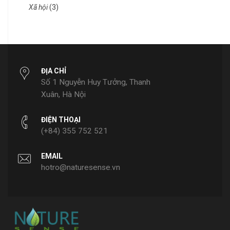
Xã hội
(3)
ĐỊA CHỈ
Số 1 Nguyễn Huy Tưởng, Thanh
Xuân, Hà Nội
ĐIỆN THOẠI
(+84) 355 752 521‬
EMAIL
hotro@naturesense.vn