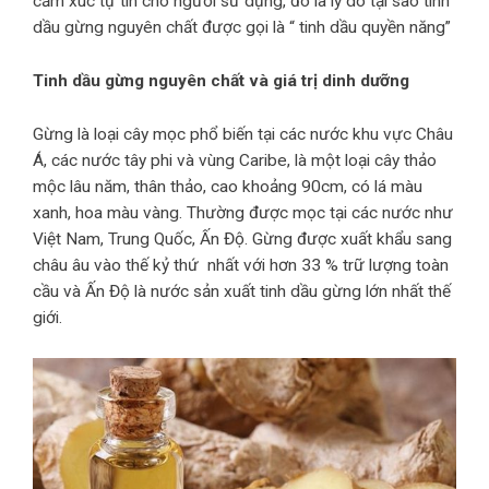
cảm xúc tự tin cho người sử dụng, đó là lý do tại sao tinh
dầu gừng nguyên chất được gọi là “ tinh dầu quyền năng”
Tinh dầu gừng nguyên chất và giá trị dinh dưỡng
Gừng là loại cây mọc phổ biến tại các nước khu vực Châu
Á, các nước tây phi và vùng Caribe, là một loại cây thảo
mộc lâu năm, thân thảo, cao khoảng 90cm, có lá màu
xanh, hoa màu vàng. Thường được mọc tại các nước như
Việt Nam, Trung Quốc, Ấn Độ. Gừng được xuất khẩu sang
châu âu vào thế kỷ thứ nhất với hơn 33 % trữ lượng toàn
cầu và Ấn Độ là nước sản xuất tinh dầu gừng lớn nhất thế
giới.