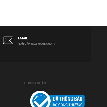
EMAIL
hotro@naturesense.vn
CHỨNG NHẬN