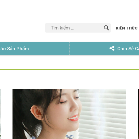
'
KIẾN THỨC
Tìm
kiếm
 Các Sản Phẩm
Chia Sẻ 
cho: