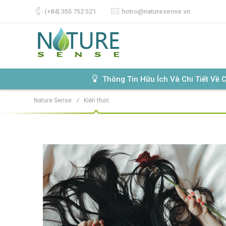
(+84) 355 752 521‬
hotro@naturesense.vn
Thông Tin Hữu Ích Và Chi Tiết Về
Nature Sense
/
Kiến thức