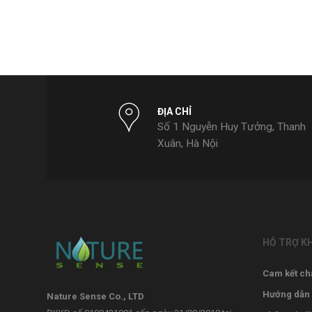
ĐỊA CHỈ
Số 1 Nguyễn Huy Tưởng, Thanh
Xuân, Hà Nội
HỖ TRỢ K
Cam kết ch
Hướng dẫn
Nature Sense Co., LTD