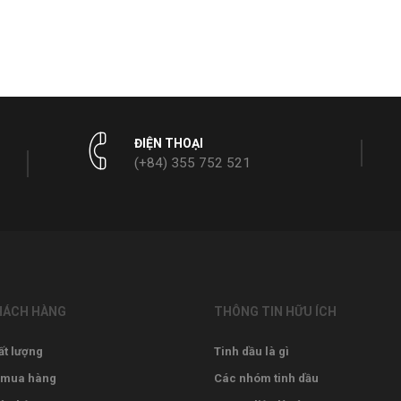
ĐIỆN THOẠI
(+84) 355 752 521‬
HÁCH HÀNG
THÔNG TIN HỮU ÍCH
ất lượng
Tinh dầu là gì
 mua hàng
Các nhóm tinh dầu