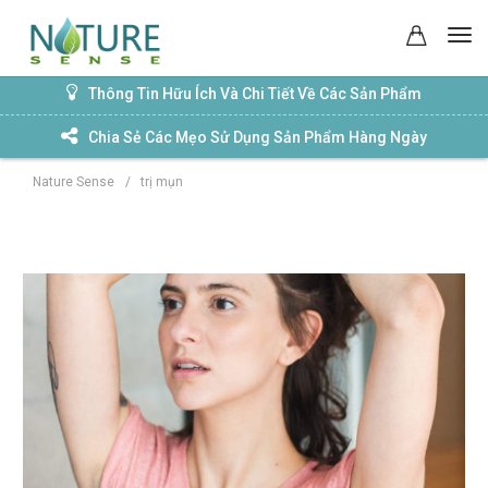
Thông Tin Hữu Ích Và Chi Tiết Về Các Sản Phẩm
Chia Sẻ Các Mẹo Sử Dụng Sản Phẩm Hàng Ngày
Nature Sense
/
trị mụn